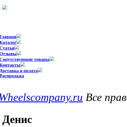
Официальный импортер WSP Italy в
Главная
Каталог
Статьи
Отзывы
Сопутствующие товары
Контакты
Доставка и оплата
Распродажа
Wheelscompany.ru
Все пра
Денис