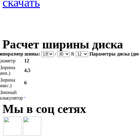
скачать
Расчет ширины диска
ипоразмер шины:
/
R
Параметры диска (дю
иаметр
12
Ширина
4,5
мин.)
Ширина
6
макс.)
Шинный
алькулятор
Мы в соц сетях