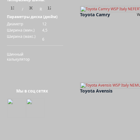
/
R
Toyota Camry
W
Параметры диска (дюйм)
Диаметр
12
Ширина (мин.)
4,5
Ширина (макс.)
6
Шинный
калькулятор
Toyota Avensis
Мы в соц сетях