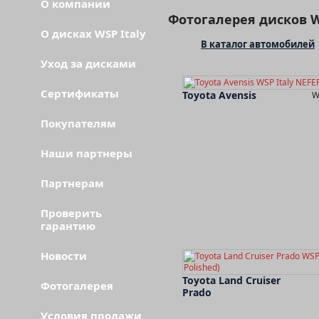
О компании
Фотогалерея дисков W
О дисках WSP Italy
В каталог автомобилей
Уход за дисками
Сертификаты
Toyota Avensis
W
Покупателям
Наши партнеры
Партнерам
Проверить
гарантию
Новости
Toyota Land Cruiser
Фотогалерея
Prado
Условия продажи