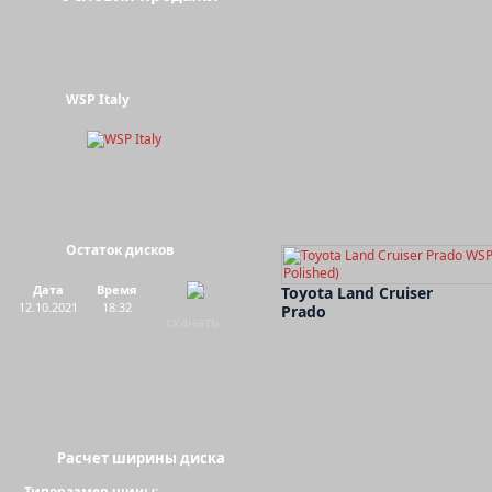
WSP Italy
Остаток дисков
Дата
Время
Toyota Land Cruiser
12.10.2021
18:32
Prado
скачать
Расчет ширины диска
Типоразмер шины: