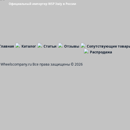
Официальный импортер WSP Italy в России
Главная
Каталог
Статьи
Отзывы
Сопутствующие товар
Распродажа
Wheelscompany.ru
Все права защищены © 2026