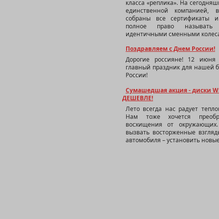
класса «реплика». На сегодняш
W4501 P
единственной компанией, 
собраны все сертификаты 
полное право называть 
идентичными сменными колеса
Поздравляем с Днем России!
Дорогие россияне! 12 июн
главный праздник для нашей 
России!
Сумашедшая акция - диски WS
W3702 
ДЕШЕВЛЕ!
Лето всегда нас радует тепл
Нам тоже хочется преобр
восхищения от окружающих
вызвать восторженные взгляд
автомобиля – установить новые
W318 TA