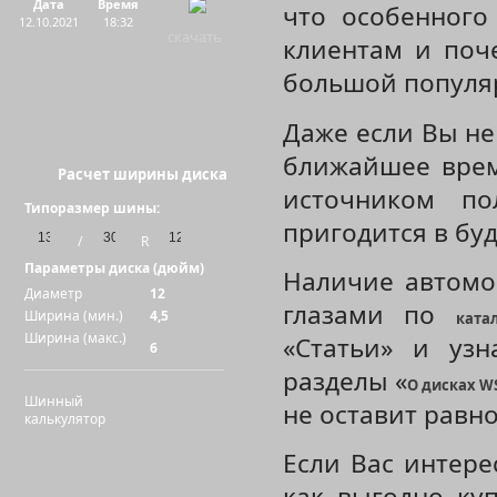
Дата
Время
что особенного
12.10.2021
18:32
скачать
клиентам и поч
большой популя
Даже если Вы не
W3605 A
ближайшее врем
Расчет ширины диска
источником по
Типоразмер шины:
пригодится в б
/
R
Параметры диска (дюйм)
Наличие автомо
Диаметр
12
глазами по
Ширина (мин.)
4,5
ката
Ширина (макс.)
«Статьи» и уз
6
W3804 D
разделы «
О дисках WS
Шинный
не оставит равн
калькулятор
Если Вас интере
как выгодно куп