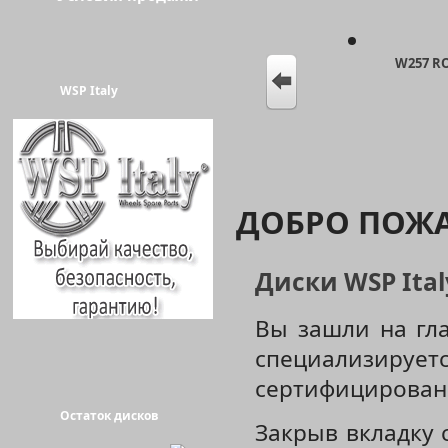
W257 R
WSP Italy
ДОБРО ПОЖ
W570 PE
Диски WSP Ita
Вы зашли на гл
специализирует
сертифицирован
W769 SPRI
Остаток дисков
Закрыв вкладку 