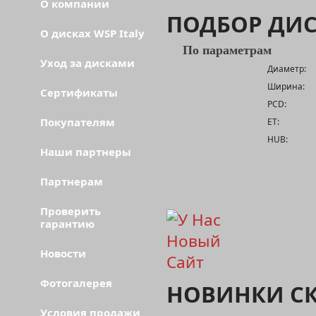
О компании
ПОДБОР ДИ
О дисках WSP Italy
По параметрам
Уход за дисками
Диаметр:
Ширина:
Сертификаты
PCD:
Покупателям
ET:
HUB:
Наши партнеры
Партнерам
Проверить
гарантию
Новости
Фотогалерея
НОВИНКИ С
Условия продажи