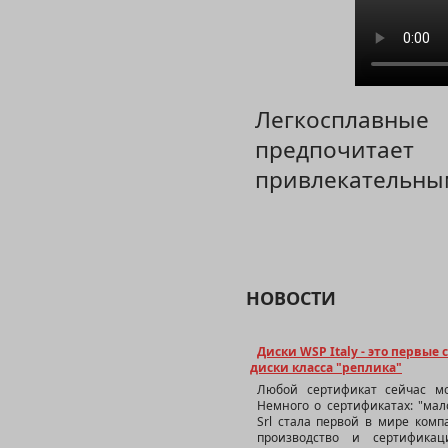
Легкосплавные
W2411 GER
предпочитае
привлекательны
W3904 R
НОВОСТИ
Диски WSP Italy - это первы
диски класса "реплика"
Любой сертификат сейчас мо
Немного о сертификатах: "мало
Srl стала первой в мире комп
производство и сертифика