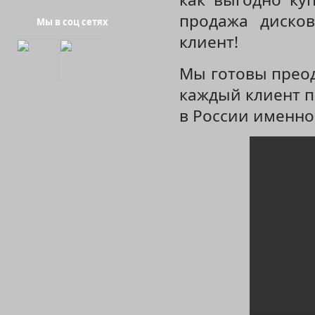
продажа диско
Мы в соц сетях
W3404 
клиент!
Мы готовы преод
каждый клиент п
в России именно 
W168 GRA
W957 NEW