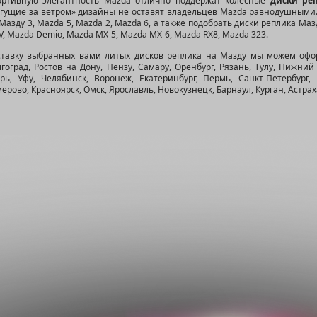
ортивную элегантность Mazda отлично поддержат колесные
диски ре
егущие за ветром» дизайны не оставят владельцев Mazda равнодушными.
Мазду 3, Mazda 5, Mazda 2, Mazda 6, а также подобрать диски реплика Ма
, Mazda Demio, Mazda MX-5, Mazda MX-6, Mazda RX8, Mazda 323.
ставку выбранных вами литых дисков реплика на Мазду мы можем офор
гоград, Ростов на Дону, Пензу, Самару, Оренбург, Рязань, Тулу, Нижни
ерь, Уфу, Челябинск, Воронеж, Екатеринбург, Пермь, Санкт-Петербург
ерово, Красноярск, Омск, Ярославль, Новокузнецк, Барнаул, Курган, Астрах