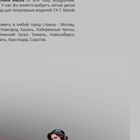
плика Mazda
от WSP Italy: воздушные,
 У нас Вы можете выбрать литые диски
зда для популярных моделей CX-7, Mazda
мить в любой город страны - Москву,
й Новгород, Казань, Набережные Челны,
, Нижний Тагил, Тюмень, Новосибирск,
ань, Краснодар, Саратов.