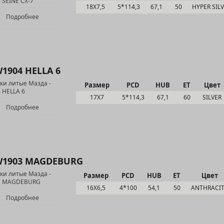
18Х7,5
5*114,3
67,1
50
HYPER SIL
Подробнее
1904 HELLA 6
Размер
PCD
HUB
ET
Цвет
17Х7
5*114,3
67,1
60
SILVER
Подробнее
1903 MAGDEBURG
Размер
PCD
HUB
ET
Цвет
16Х6,5
4*100
54,1
50
ANTHRACI
Подробнее