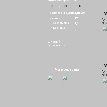
/
R
W
Параметры диска (дюйм)
Диаметр
12
Ширина (мин.)
4,5
Ширина (макс.)
6
Шинный
калькулятор
W
Мы в соц сетях