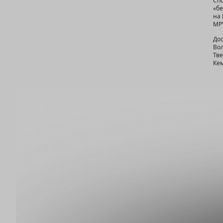
Сп
«б
на 
MPV
До
Вол
Тв
Кем