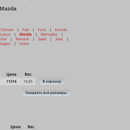
 Mazda
|
Citroen
|
Fiat
|
Ford
|
Honda
|
Lexus
|
Mazda
|
Mercedes
|
sche
|
Renault
|
Saab
|
Seat
|
wagen
|
Volvo
Цена
Вес
11316
10,45
В корзину
Показать все размеры
Цена
Вес