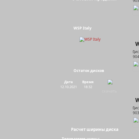
WSP Italy
W
Остаток дисков
Дата
Время
12.10.2021
18:32
скачать
W
Расчет ширины диска
Типоразмер шины: