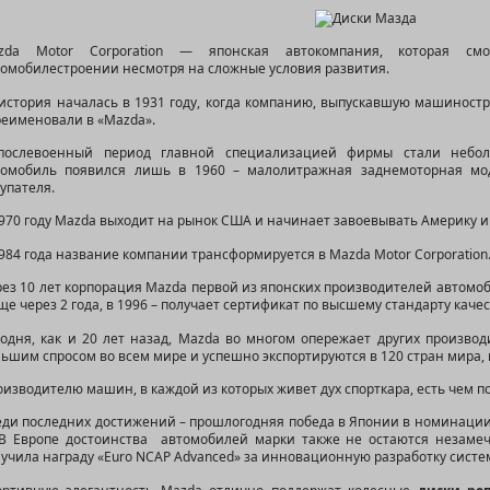
zda Motor Corporation — японская автокомпания, которая см
томобилестроении несмотря на сложные условия развития.
 история началась в 1931 году, когда компанию, выпускавшую машиност
реименовали в «Mazda».
послевоенный период главной специализацией фирмы стали небол
томобиль появился лишь в 1960 – малолитражная заднемоторная м
упателя.
970 году Mazda выходит на рынок США и начинает завоевывать Америку и
984 года название компании трансформируется в Mazda Motor Corporation
ез 10 лет корпорация Mazda первой из японских производителей автомо
ще через 2 года, в 1996 – получает сертификат по высшему стандарту качест
годня, как и 20 лет назад, Mazda во многом опережает других производ
ьшим спросом во всем мире и успешно экспортируются в 120 стран мира, в
изводителю машин, в каждой из которых живет дух спорткара, есть чем по
ди последних достижений – прошлогодняя победа в Японии в номинации 
 В Европе достоинства автомобилей марки также не остаются незаме
учила награду «Euro NCAP Advanced» за инновационную разработку систе