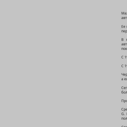
Ma
ав
Ее
пе
В 
ав
пок
С 1
С 1
Чер
а е
Се
бол
Про
Сре
G.
пол