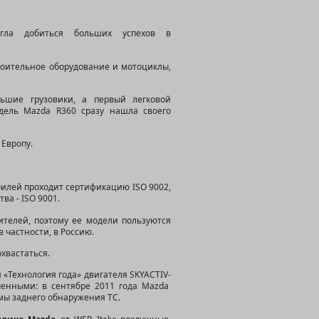
огла добиться больших успехов в
роительное оборудование и мотоциклы,
ьшие грузовики, а первый легковой
одель
Mazda R360
сразу нашла своего
 Европу.
.
билей проходит сертификацию ISO 9002,
ва - ISO 9001.
ителей, поэтому ее модели пользуются
 частности, в Россию.
хвастаться.
«Технология года» двигателя SKYACTIV-
ченными: в сентябре 2011 года Mazda
мы заднего обнаружения ТС.