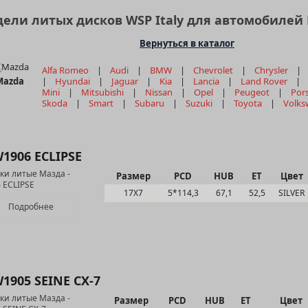
ели литых дисков WSP Italy для автомобилей
Вернуться в каталог
Alfa Romeo
|
Audi
|
BMW
|
Chevrolet
|
Chrysler
Mazda
|
Hyundai
|
Jaguar
|
Kia
|
Lancia
|
Land Rover
Mini
|
Mitsubishi
|
Nissan
|
Opel
|
Peugeot
|
Por
Skoda
|
Smart
|
Subaru
|
Suzuki
|
Toyota
|
Volks
1906 ECLIPSE
Размер
PCD
HUB
ET
Цвет
17Х7
5*114,3
67,1
52,5
SILVER
Подробнее
1905 SEINE CX-7
Размер
PCD
HUB
ET
Цвет