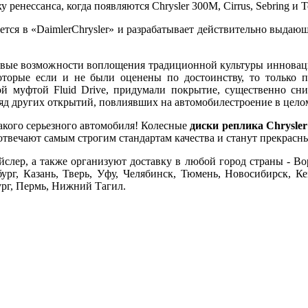
у ренессанса, когда появляются Chrysler 300M, Cirrus, Sebring и
ся в «DaimlerChrysler» и разрабатывает действительно выдающие
ло новые возможности воплощения традиционной культуры иннова
оторые если и не были оценены по достоинству, то только п
ой муфтой Fluid Drive, придумали покрытие, существенно сни
ряд других открытий, повлиявших на автомобилестроение в цело
такого серьезного автомобиля! Колесные
диски реплика Chrysler
одели отвечают самым строгим стандартам качества и станут прекр
ер, а также организуют доставку в любой город страны - Ворон
рг, Казань, Тверь, Уфу, Челябинск, Тюмень, Новосибирск, Ке
ург, Пермь, Нижний Тагил.