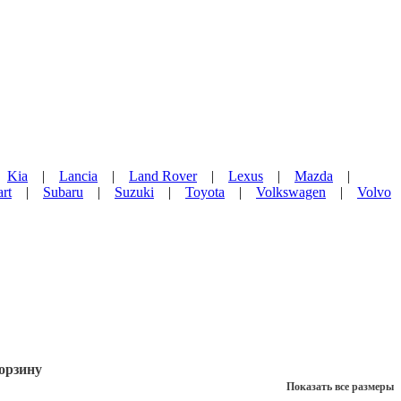
портер WSP Italy в России
|
Kia
|
Lancia
|
Land Rover
|
Lexus
|
Mazda
|
rt
|
Subaru
|
Suzuki
|
Toyota
|
Volkswagen
|
Volvo
орзину
Показать все размеры