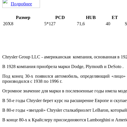
Подробнее
Размер
PCD
HUB
ET
20Х8
5*127
71,6
40
Chrysler Group LLC -
американская компания, основанная в 192
В 1928 компания приобрела марки Dodge, Plymouth и DeSoto .
Под конец 30-х появился автомобиль, определяющий «лицо» C
производился с 1938 по 1996 г.
Огромное значение для марки в послевоенные годы имела моде
В 50-е годы Chrysler берет курс на расширение Европе и скупа
В 80-е годы «звездой» Chrysler сталкабриолет LeBaron, которы
В конце 80-х к Крайслеру присоединяются
Lamborghini
и Americ