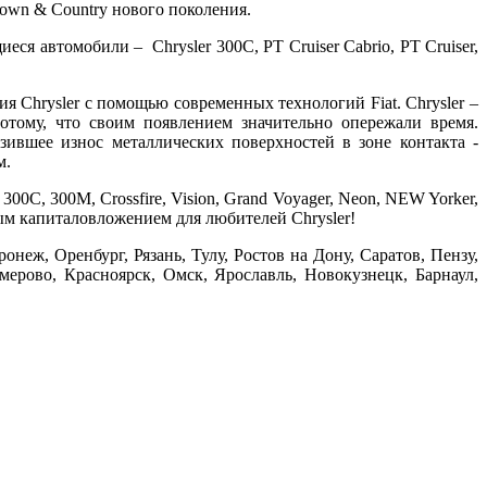
 Town & Country нового поколения.
ся автомобили – Chrysler 300C, PT Cruiser Cabrio, PT Cruiser,
ция Chrysler с помощью современных технологий Fiat.
Chrysler –
отому, что своим появлением значительно опережали время.
зившее износ металлических поверхностей в зоне контакта -
м.
300C, 300M, Crossfire, Vision, Grand Voyager, Neon, NEW Yorker,
асным капиталовложением для любителей Chrysler!
еж, Оренбург, Рязань, Тулу, Ростов на Дону, Саратов, Пензу,
мерово, Красноярск, Омск, Ярославль, Новокузнецк, Барнаул,