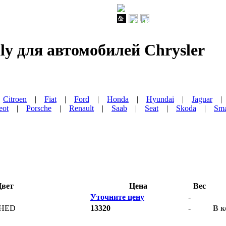
Официальный им
y для автомобилей Chrysler
|
Citroen
|
Fiat
|
Ford
|
Honda
|
Hyundai
|
Jaguar
eot
|
Porsche
|
Renault
|
Saab
|
Seat
|
Skoda
|
Sma
вет
Цена
Вес
Уточните цену
-
SHED
13320
-
В к