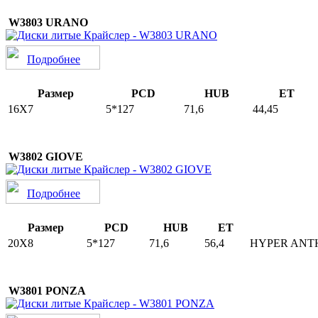
W3803 URANO
Подробнее
Размер
PCD
HUB
ET
16Х7
5*127
71,6
44,45
W3802 GIOVE
Подробнее
Размер
PCD
HUB
ET
20Х8
5*127
71,6
56,4
HYPER ANT
W3801 PONZA