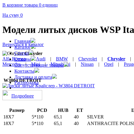
В корзине товара 0 единиц
На суму 0
Модели литых дисков WSP Ital
Главная
Вернуться в каталог
Каталог
Статьи
Chrysler
Alfa Romeo
|
Audi
|
BMW
|
Chevrolet
|
Chrysler
Отзывы
Mercedes
|
Mini
|
Mitsubishi
|
Nissan
|
Opel
|
Peug
Сопутствующие товары
Контакты
Доставка и оплата
W3804 DETROIT
Распродажа
Подробнее
Размер
PCD
HUB
ET
Ц
18Х7
5*110
65,1
40
SILVER
18Х7
5*110
65,1
40
ANTHRACITE POLI