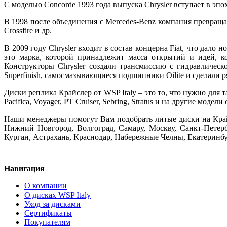
С моделью Concorde 1993 года выпуска Chrysler вступает в эпох
В 1998 после объединения с Mercedes-Benz компания превращает
Crossfire и др.
В 2009 году Chrysler входит в состав концерна Fiat, что да
это марка, которой принадлежит масса открытий и идей, к
Конструкторы Chrysler создали трансмиссию с гидравлическ
Superfinish, самосмазывающиеся подшипники Oilite и сделали 
Диски реплика Крайслер от WSP Italy – это то, что нужно для 
Pacifica, Voyager, PT Cruiser, Sebring, Stratus и на другие м
Наши менеджеры помогут Вам подобрать литые диски на Крайсл
Нижний Новгород, Волгоград, Самару, Москву, Санкт-Петербу
Курган, Астрахань, Краснодар, Набережные Челны, Екатеринб
Навигация
О компании
О дисках WSP Italy
Уход за дисками
Сертификаты
Покупателям