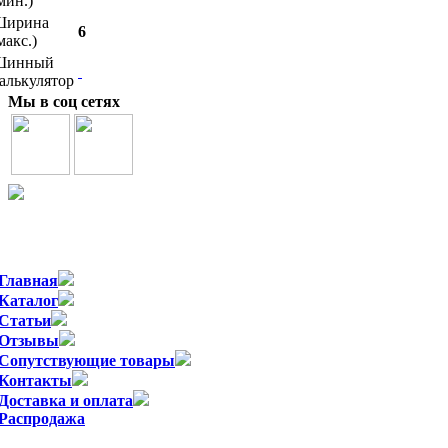
мин.)
Ширина
6
макс.)
Шинный
алькулятор
Мы в соц сетях
Официальный импортер WSP Italy в России
Главная
Каталог
Статьи
Отзывы
Сопутствующие товары
Контакты
Доставка и оплата
Распродажа