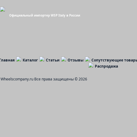
Официальный импортер WSP Italy в России
Главная
Каталог
Статьи
Отзывы
Сопутствующие товар
Распродажа
Wheelscompany.ru
Все права защищены © 2026