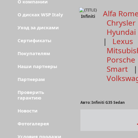
О компании
Alfa Rom
О дисках WSP Italy
Infiniti
Chrysler
Уход за дисками
Hyundai
|
Lexus
Сертификаты
Mitsubis
Покупателям
Porsche
Наши партнеры
Smart
Volkswa
Партнерам
Проверить
гарантию
Авто: Infiniti G35 Sedan
Новости
Фотогалерея
Условия продажи