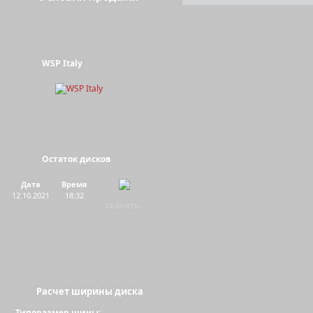
WSP Italy
Остаток дисков
Дата
Время
12.10.2021
18:32
скачать
Расчет ширины диска
Типоразмер шины: