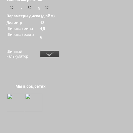
/
R
Параметры диска (дюйм)
Диаметр
12
Ширина (мин.)
4,5
Ширина (макс.)
6
Шинный
калькулятор
Мы в соц сетях