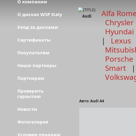
О компании
Alfa Rom
О дисках WSP Italy
Audi
Chrysler
Уход за дисками
Hyundai
|
Lexus
Сертификаты
Mitsubis
Покупателям
Porsche
Наши партнеры
Smart
Volkswa
Партнерам
Проверить
гарантию
Авто: Audi A4
Новости
Фотогалерея
Условия продажи