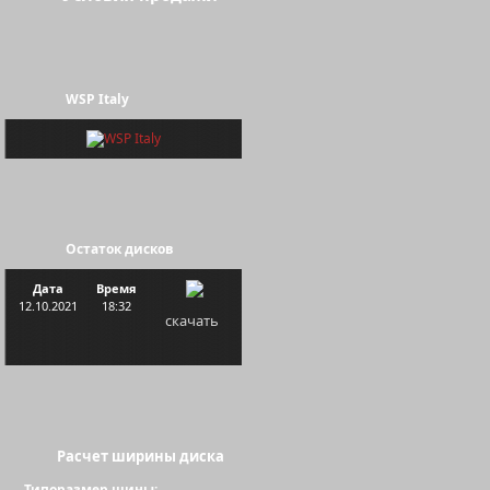
WSP Italy
Остаток дисков
Дата
Время
12.10.2021
18:32
скачать
Расчет ширины диска
Типоразмер шины: