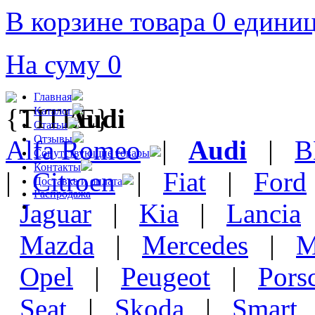
В корзине товара 0 едини
На суму 0
Главная
Audi
Каталог
Статьи
Отзывы
Alfa Romeo
|
Audi
|
Сопутствующие товары
Контакты
|
Citroen
|
Fiat
|
Ford
Доставка и оплата
Распродажа
Jaguar
|
Kia
|
Lancia
Mazda
|
Mercedes
|
M
Opel
|
Peugeot
|
Pors
Seat
|
Skoda
|
Smart