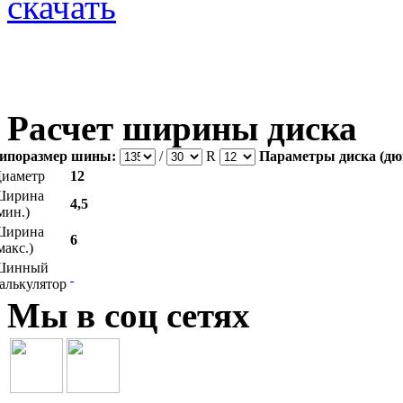
скачать
Расчет ширины диска
ипоразмер шины:
/
R
Параметры диска (дю
иаметр
12
Ширина
4,5
мин.)
Ширина
6
макс.)
Шинный
алькулятор
Мы в соц сетях