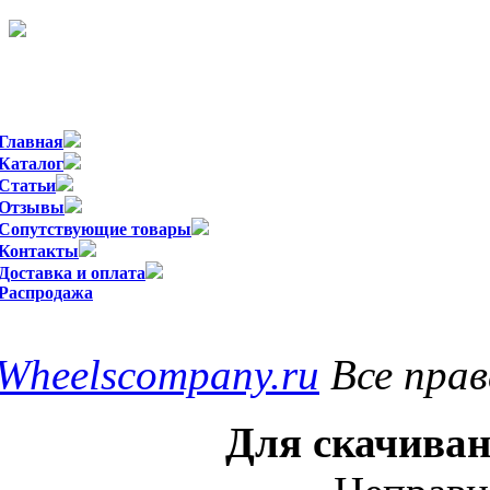
Официальный импортер WSP Italy в
Главная
Каталог
Статьи
Отзывы
Сопутствующие товары
Контакты
Доставка и оплата
Распродажа
Wheelscompany.ru
Все пра
Для скачиван