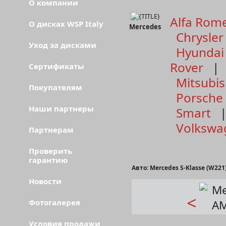
О компании
Alfa Rom
О дисках WSP Italy
Mercedes
Chrysler
Уход за дисками
Hyundai
Rover
Сертификаты
Mitsubis
Покупателям
Porsche
Наши партнеры
Smart
Volkswa
Партнерам
Проверить
гарантию
Авто: Mercedes S-Klasse (W221
Новости
<
Фотогалерея
Условия продажи