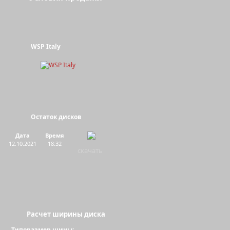
WSP Italy
Остаток дисков
Дата
Время
12.10.2021
18:32
скачать
Расчет ширины диска
Типоразмер шины: