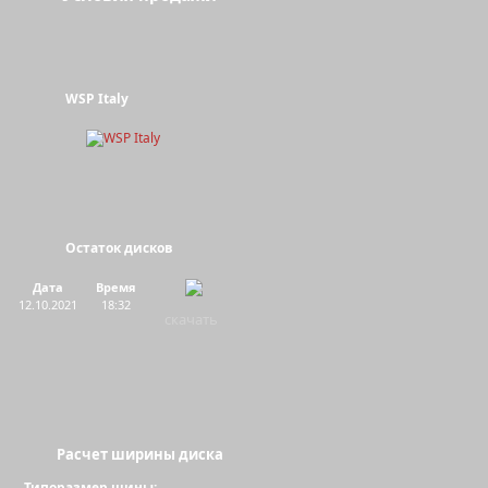
WSP Italy
Остаток дисков
Дата
Время
12.10.2021
18:32
скачать
Расчет ширины диска
Типоразмер шины: