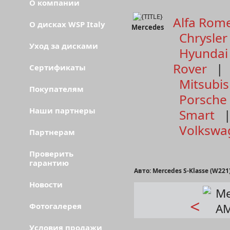
О компании
Alfa Rom
О дисках WSP Italy
Mercedes
Chrysler
Уход за дисками
Hyundai
Rover
Сертификаты
Mitsubis
Покупателям
Porsche
Наши партнеры
Smart
Volkswa
Партнерам
Проверить
гарантию
Авто: Mercedes S-Klasse (W221
Новости
<
Фотогалерея
Условия продажи