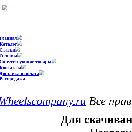
Официальный импортер WSP Italy в
Главная
Каталог
Статьи
Отзывы
Сопутствующие товары
Контакты
Доставка и оплата
Распродажа
Wheelscompany.ru
Все пра
Для скачиван