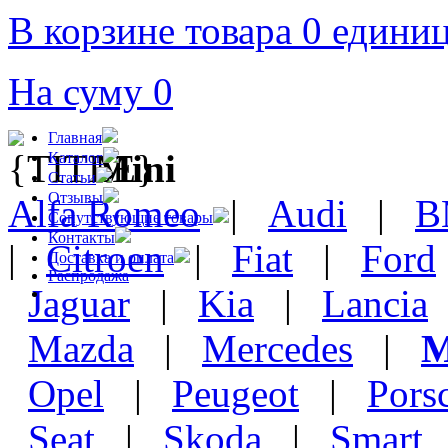
В корзине товара 0 едини
На суму 0
Главная
Mini
Каталог
Статьи
Отзывы
Alfa Romeo
|
Audi
|
B
Сопутствующие товары
Контакты
|
Citroen
|
Fiat
|
Ford
Доставка и оплата
Распродажа
Jaguar
|
Kia
|
Lancia
Mazda
|
Mercedes
|
M
Opel
|
Peugeot
|
Pors
Seat
|
Skoda
|
Smart