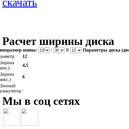
скачать
Расчет ширины диска
ипоразмер шины:
/
R
Параметры диска (дю
иаметр
12
Ширина
4,5
мин.)
Ширина
6
макс.)
Шинный
алькулятор
Мы в соц сетях