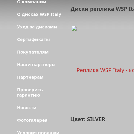
О компании
Диски реплика WSP It
О дисках WSP Italy
Уход за дисками
Сертификаты
Покупателям
Наши партнеры
Партнерам
Проверить
гарантию
Новости
Цвет: SILVER
Фотогалерея
Условия продажи