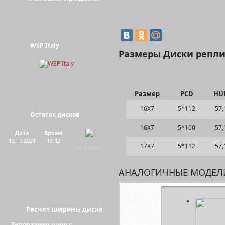
WSP Italy
Размеры Диски реплик
Размер
PCD
HU
16Х7
5*112
57,
Остаток дисков
16Х7
5*100
57,
Дата
Время
12.10.2021
18:32
17Х7
5*112
57,
скачать
АНАЛОГИЧНЫЕ МОДЕЛ
Расчет ширины диска
Типоразмер шины: