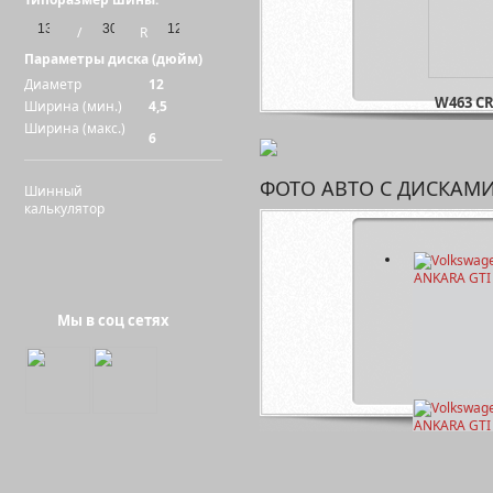
/
R
Параметры диска (дюйм)
Диаметр
12
W463 C
Ширина (мин.)
4,5
Ширина (макс.)
6
ФОТО АВТО С ДИСКАМ
Шинный
калькулятор
W444
Мы в соц сетях
W434