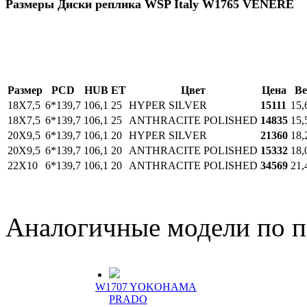
Размеры Диски реплика WSP Italy W1765 VENERE
Размер
PCD
HUB
ET
Цвет
Цена
Ве
18Х7,5
6*139,7
106,1
25
HYPER SILVER
15111
15,
18Х7,5
6*139,7
106,1
25
ANTHRACITE POLISHED
14835
15,
20Х9,5
6*139,7
106,1
20
HYPER SILVER
21360
18,
20Х9,5
6*139,7
106,1
20
ANTHRACITE POLISHED
15332
18,
22Х10
6*139,7
106,1
20
ANTHRACITE POLISHED
34569
21,
Аналогичные модели по 
W1707 YOKOHAMA
PRADO