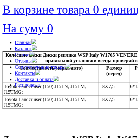
В корзине товара 0 едини
На суму 0
Главная
Каталог
Статьи
Колесные диски Диски реплика WSP Italy W1765 VENERE.
правильной установки всегда проверяйт
Отзывы
Сопутствующие товары
Совместимость(марка авто)
Размер
Контакты
(перед)
Доставка и оплата
Распродажа
Toyota Landcruiser (150) J15TN, J15TM,
18Х7,5
6*1
J15TMG;
Toyota Landcruiser (150) J15TN, J15TM,
18Х7,5
6*1
J15TMG;