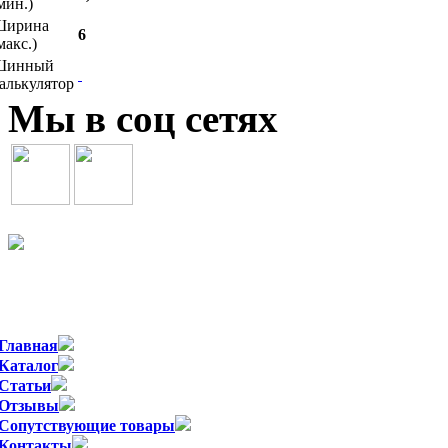
мин.)
Ширина
6
макс.)
Шинный
алькулятор
Мы в соц сетях
Официальный импортер WSP Italy в
Главная
Каталог
Статьи
Отзывы
Сопутствующие товары
Контакты