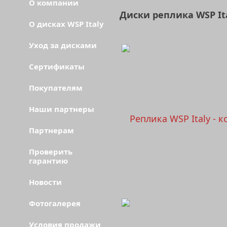
О компании
Диски реплика WSP It
О дисках WSP Italy
Уход за дисками
Сертификаты
Покупателям
Наши партнеры
Партнерам
Проверить
гарантию
Новости
Фотогалерея
Условия продажи