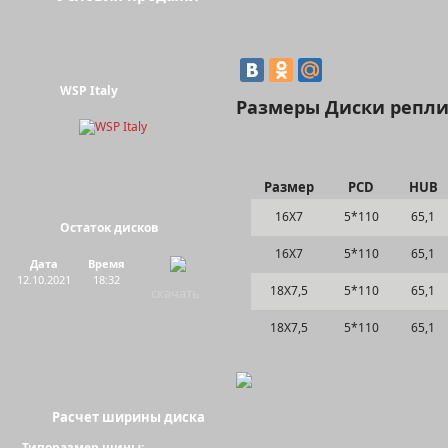
WSP Italy
Размеры Диски реплик
Размер
PCD
HUB
16Х7
5*110
65,1
Остаток дисков
16Х7
5*110
65,1
Дата
Время
12.10.2021
18:32
18Х7,5
5*110
65,1
скачать
18Х7,5
5*110
65,1
Расчет ширины диска
Типоразмер шины: