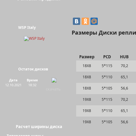
WSP Italy
Размеры Диски репли
Размер
PCD
HUB
18Х8
5*115
70,2
Остаток дисков
18Х8
5*110
65,1
Дата
Время
12.10.2021
18:32
18Х8
5*105
56,6
скачать
19Х8
5*115
70,2
19Х8
5*110
65,1
19Х8
5*105
56,6
Расчет ширины диска
Типоразмер шины: