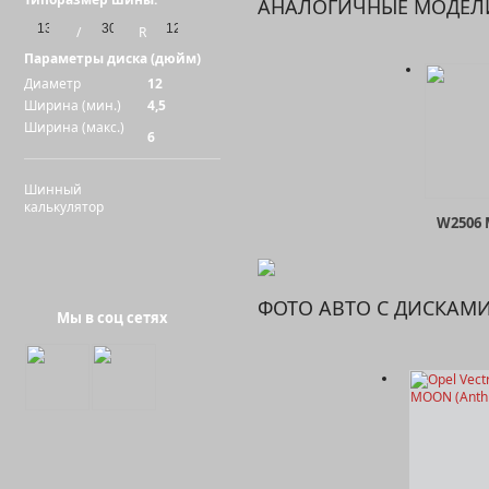
АНАЛОГИЧНЫЕ МОДЕЛ
/
R
Параметры диска (дюйм)
Диаметр
12
Ширина (мин.)
4,5
Ширина (макс.)
6
Шинный
калькулятор
W2506
ФОТО АВТО С ДИСКАМ
Мы в соц сетях