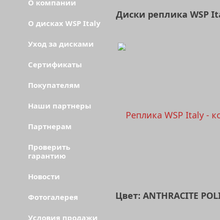
О компании
Диски реплика WSP I
О дисках WSP Italy
Уход за дисками
Сертификаты
Покупателям
Наши партнеры
Партнерам
Проверить
гарантию
Новости
Цвет: ANTHRACITE POL
Фотогалерея
Условия продажи