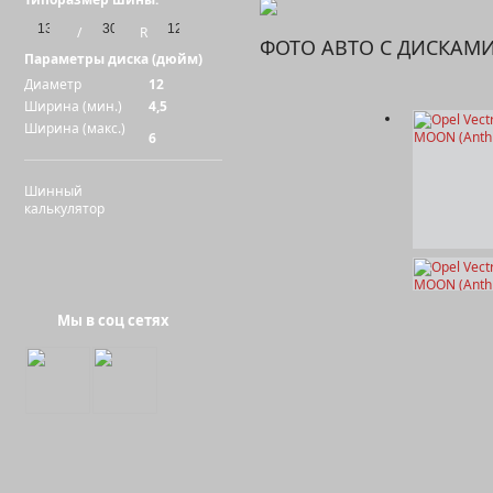
/
R
ФОТО АВТО С ДИСКАМ
Параметры диска (дюйм)
Диаметр
12
Ширина (мин.)
4,5
Ширина (макс.)
6
Шинный
калькулятор
Мы в соц сетях