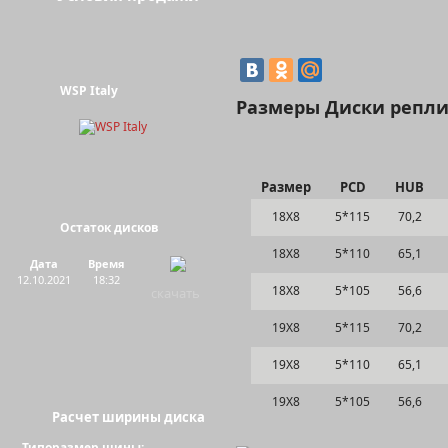
WSP Italy
Размеры Диски репли
Размер
PCD
HUB
18Х8
5*115
70,2
Остаток дисков
18Х8
5*110
65,1
Дата
Время
12.10.2021
18:32
18Х8
5*105
56,6
скачать
19Х8
5*115
70,2
19Х8
5*110
65,1
19Х8
5*105
56,6
Расчет ширины диска
Типоразмер шины: