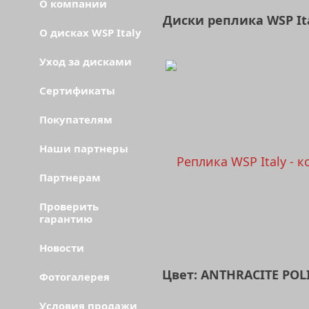
О компании
Диски реплика WSP I
О дисках WSP Italy
Уход за дисками
Сертификаты
Покупателям
Наши партнеры
Партнерам
Проверить
гарантию
Новости
Цвет: ANTHRACITE POL
Фотогалерея
Условия продажи