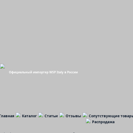
Официальный импортер WSP Italy в России
Главная
Каталог
Статьи
Отзывы
Сопутствующие товар
Распродажа