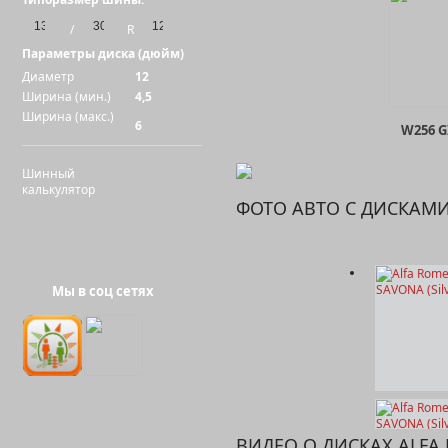
/
R
Параметры диска (дюйм)
Диаметр
12
Ширина (мин.)
4,5
Ширина (макс.)
6
W256 G
Шинный
калькулятор
ФОТО АВТО С ДИСКАМ
Мы в соц сетях
W252
ВИДЕО О ДИСКАХ ALFA