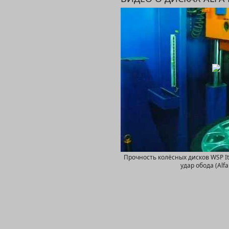
W237 M
Прочность колёсных дисков WSP I
удар обода (Alf