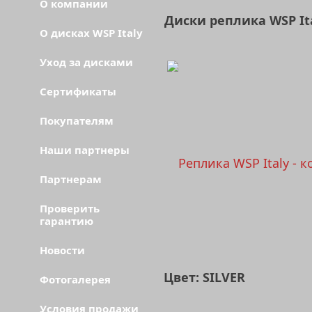
О компании
Диски реплика WSP It
О дисках WSP Italy
Уход за дисками
Сертификаты
Покупателям
Наши партнеры
Партнерам
Проверить
гарантию
Новости
Цвет: SILVER
Фотогалерея
Условия продажи