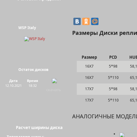
WSP Italy
Размеры Диски реплик
Размер
PCD
HU
16Х7
5*98
58,
Остаток дисков
16Х7
5*110
65,
Дата
Время
12.10.2021
18:32
17Х7
5*98
58,
скачать
17Х7
5*110
65,
АНАЛОГИЧНЫЕ МОДЕЛ
Расчет ширины диска
Типоразмер шины: