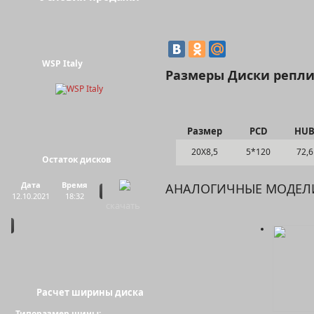
WSP Italy
Размеры Диски репли
Размер
PCD
HU
20Х8,5
5*120
72,6
Остаток дисков
Дата
Время
АНАЛОГИЧНЫЕ МОДЕЛ
12.10.2021
18:32
скачать
Расчет ширины диска
Типоразмер шины: