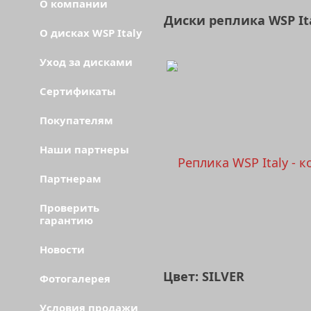
О компании
Диски реплика WSP I
О дисках WSP Italy
Уход за дисками
Сертификаты
Покупателям
Наши партнеры
Партнерам
Проверить
гарантию
Новости
Цвет: SILVER
Фотогалерея
Условия продажи