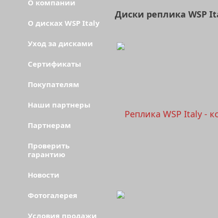
О компании
Диски реплика WSP It
О дисках WSP Italy
Уход за дисками
Сертификаты
Покупателям
Наши партнеры
Партнерам
Проверить
гарантию
Новости
Фотогалерея
Условия продажи