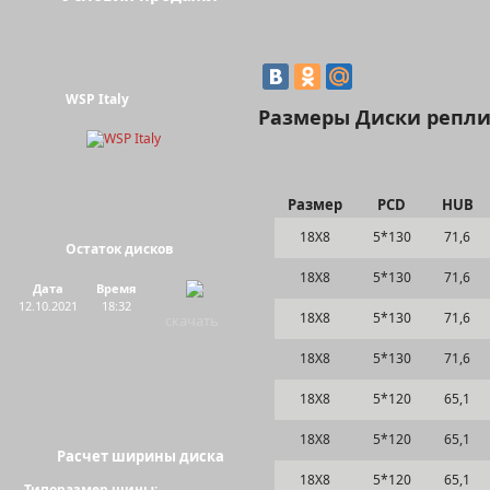
WSP Italy
Размеры Диски реплик
Размер
PCD
HUB
18Х8
5*130
71,6
Остаток дисков
Цвет:
18Х8
5*130
71,6
Дата
Время
12.10.2021
18:32
18Х8
5*130
71,6
скачать
18Х8
5*130
71,6
18Х8
5*120
65,1
18Х8
5*120
65,1
Расчет ширины диска
18Х8
5*120
65,1
Типоразмер шины: