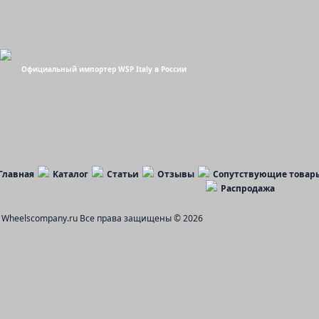
Официальный импортер WSP Italy в России
Главная
Каталог
Статьи
Отзывы
Сопутствующие товар
Распродажа
Wheelscompany.ru
Все права защищены © 2026