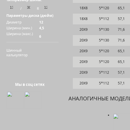
18Х8
5*120
65,1
/
R
Параметры диска (дюйм)
18Х8
5*112
57,1
Диаметр
12
Ширина (мин.)
4,5
20Х9
5*130
71,6
Ширина (макс.)
6
20Х9
5*130
71,6
Шинный
20Х9
5*120
65,1
калькулятор
20Х9
5*120
65,1
20Х9
5*112
57,1
20Х9
5*112
57,1
Мы в соц сетях
АНАЛОГИЧНЫЕ МОДЕЛ