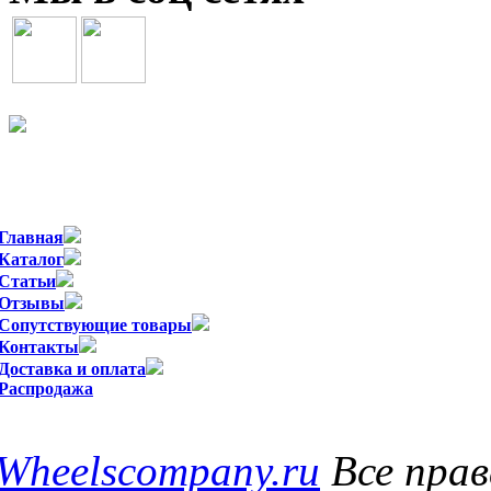
Официальный импортер WSP Italy в
Главная
Каталог
Статьи
Отзывы
Сопутствующие товары
Контакты
Доставка и оплата
Распродажа
Wheelscompany.ru
Все пра