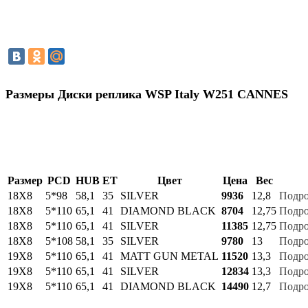
Размеры Диски реплика WSP Italy W251 CANNES
Размер
PCD
HUB
ET
Цвет
Цена
Вес
18Х8
5*98
58,1
35
SILVER
9936
12,8
Подр
18Х8
5*110
65,1
41
DIAMOND BLACK
8704
12,75
Подр
18Х8
5*110
65,1
41
SILVER
11385
12,75
Подр
18Х8
5*108
58,1
35
SILVER
9780
13
Подр
19Х8
5*110
65,1
41
MATT GUN METAL
11520
13,3
Подр
19Х8
5*110
65,1
41
SILVER
12834
13,3
Подр
19Х8
5*110
65,1
41
DIAMOND BLACK
14490
12,7
Подр