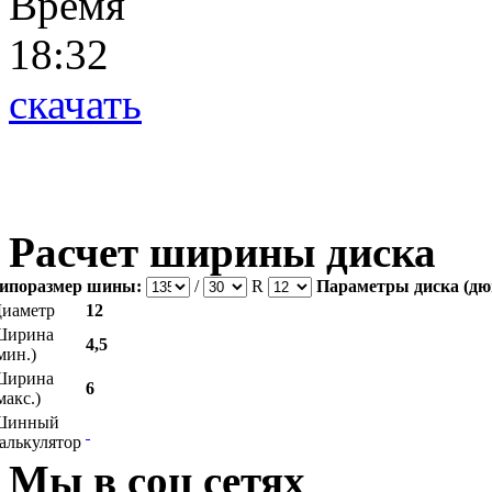
Время
18:32
скачать
Расчет ширины диска
ипоразмер шины:
/
R
Параметры диска (дю
иаметр
12
Ширина
4,5
мин.)
Ширина
6
макс.)
Шинный
алькулятор
Мы в соц сетях