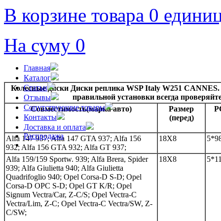
В корзине товара 0 едини
На суму 0
Главная
Каталог
Статьи
Колесные диски Диски реплика WSP Italy W251 CANNES. 
правильной установки всегда проверяйт
Отзывы
Сопутствующие товары
Совместимость(марка авто)
Размер
P
Контакты
(перед)
Доставка и оплата
Распродажа
Alfa 147 937; Alfa 147 GTA 937; Alfa 156
18Х8
5*9
932; Alfa 156 GTA 932; Alfa GT 937;
Alfa 159/159 Sportw. 939; Alfa Brera, Spider
18Х8
5*1
939; Alfa Giulietta 940; Alfa Giulietta
Quadrifoglio 940; Opel Corsa-D S-D; Opel
Corsa-D OPC S-D; Opel GT K/R; Opel
Signum Vectra/Car, Z-C/S; Opel Vectra-C
Vectra/Lim, Z-C; Opel Vectra-C Vectra/SW, Z-
C/SW;