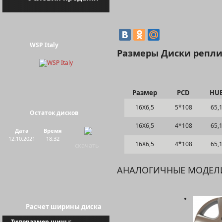
WSP Italy
Размеры Диски реплик
Размер
PCD
HU
16Х6,5
5*108
65,
Остаток дисков
16Х6,5
4*108
65,
Дата
Время
12.10.2021
18:32
16Х6,5
4*108
65,
скачать
АНАЛОГИЧНЫЕ МОДЕЛ
Расчет ширины диска
Типоразмер шины: