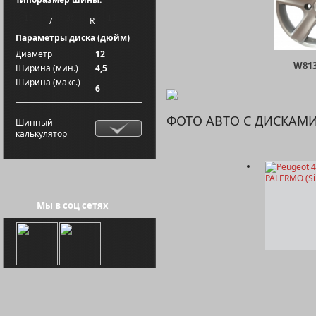
/
R
Параметры диска (дюйм)
Диаметр
12
W813
Ширина (мин.)
4,5
Ширина (макс.)
6
ФОТО АВТО С ДИСКАМ
Шинный
калькулятор
Мы в соц сетях