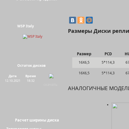
WSP Italy
Размеры Диски реплик
Размер
PCD
H
16Х6,5
5*114,3
67
Остаток дисков
16Х6,5
5*114,3
67
Дата
Время
12.10.2021
18:32
скачать
АНАЛОГИЧНЫЕ МОДЕЛ
Расчет ширины диска
Типоразмер шины: