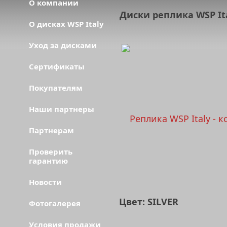
О компании
Диски реплика WSP It
О дисках WSP Italy
Уход за дисками
Сертификаты
Покупателям
Наши партнеры
Партнерам
Проверить
гарантию
Новости
Цвет: SILVER
Фотогалерея
Условия продажи