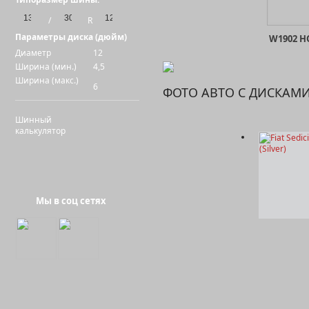
/
R
Параметры диска (дюйм)
W1902 
Диаметр
12
Ширина (мин.)
4,5
Ширина (макс.)
6
ФОТО АВТО С ДИСКАМ
Шинный
калькулятор
Мы в соц сетях