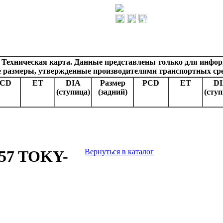
Официальный им
 Техническая карта. Данные представлены только для инфо
е размеры, утвержденные производителями транспортных сре
PCD
ET
DIA
Размер
PCD
ET
D
(ступица)
(задний)
(ступ
057 TOKY-
Вернуться в каталог