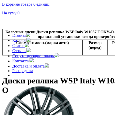
В корзине товара 0 единиц
На суму 0
Колесные диски Диски реплика WSP Italy W1057 TOKY-O.
Главная
правильной установки всегда проверяйт
Каталог
Совместимость(марка авто)
Размер
Статьи
(перед)
Отзывы
Сопутствующие товары
Контакты
Доставка и оплата
Распродажа
Диски реплика WSP Italy W1
O