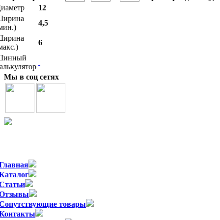
иаметр
12
Ширина
4,5
мин.)
Ширина
6
макс.)
Шинный
алькулятор
Мы в соц сетях
Официальный импортер WSP Italy в России
Главная
Каталог
Статьи
Отзывы
Сопутствующие товары
Контакты