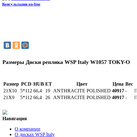
Консультация on-line
Размеры Диски реплика WSP Italy W1057 TOKY-O
Размер
PCD
HUB
ET
Цвет
Цена
Вес
21Х10
5*112
66,4
19
ANTHRACITE POLISHED
40917
-
П
21Х9
5*112
66,4
26
ANTHRACITE POLISHED
40917
-
П
Навигация
О компании
О дисках WSP Italy