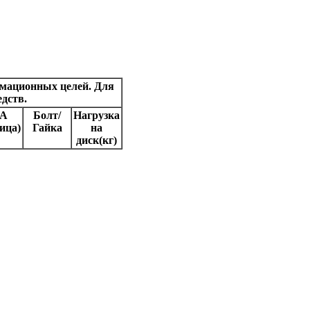
портер WSP Italy в России
рмационных целей. Для
дств.
IA
Болт/
Нагрузка
ица)
Гайка
на
диск(кг)