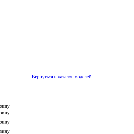
Вернуться в каталог моделей
зину
зину
зину
зину