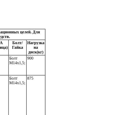
портер WSP Italy в России
мационных целей. Для
дств.
IA
Болт/
Нагрузка
ица)
Гайка
на
диск(кг)
Болт
900
M14x1,5;
Болт
875
M14x1,5;