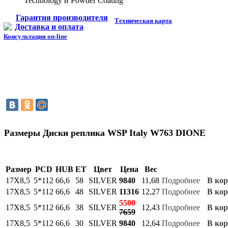
Technology и Powder Coating
Гарантия производителя
Техническая карта
Доставка и оплата
Консультация on-line
Размеры Диски реплика WSP Italy W763 DIONE
Размер
PCD
HUB
ET
Цвет
Цена
Вес
17Х8,5
5*112
66,6
58
SILVER
9840
11,68
Подробнее
В кор
17Х8,5
5*112
66,6
48
SILVER
11316
12,27
Подробнее
В кор
5500
17Х8,5
5*112
66,6
38
SILVER
12,43
Подробнее
В кор
7659
17Х8,5
5*112
66,6
30
SILVER
9840
12,64
Подробнее
В кор