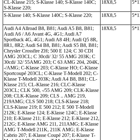
CL-Klasse 215; S-Klasse 140; S-Klasse 140C;
18Х8,5
5*1
S-Klasse 220;
S-Klasse 140; S-Klasse 140C; S-Klasse 220;
18Х8,5
5*1
Audi A4 Allroad B8, B81; Audi A5 B8, B81;
18Х8,5
5*1
Audi A6 / A6 Avant 4G, 4G1; Audi A7
Sportback 4G, 4G1; Audi A8 4H; Audi Q5 8R,
8R1, 8R2; Audi S4 B8, B81; Audi S5 B8, B81;
Chrysler Crossfire ZH; 500 E 124; C 30 CDI
AMG 203CL; C 30cdi/ 32/ 55 AMG 203K; C
30cdi/ 32/ 55AMG 203; C 63 AMG 204, 204K,
-/AMG; C-Klasse 203; C-Klasse HO; C-Klasse
Sportcoupé 203CL; C-Klasse T-Modell 202; C-
Klasse T-Modell 203K; Audi A4 B8, B81; CL-
Klasse 215; CL-Klasse 216; CLC-Klasse
203CL; CLK 500, -/55 AMG 209; CLK-Klasse
208; CLK-Klasse 209; CLS .. AMG 219,
219AMG; CLS 500 218; CLS-Klasse 218;
CLS-Klasse 219; E 500 212; E 500 T-Modell
212K; E-Klasse 124; E-Klasse 124C; E-Klasse
210; E-Klasse 211; E-Klasse 212; E-Klasse 212,
212G; E-Klasse AMG 211, 211AMG; E-Klasse
AMG T-Modell 211K, 211K AMG; E-Klasse
Cabrio 207; E-Klasse Coupé 207; E-Klasse T-