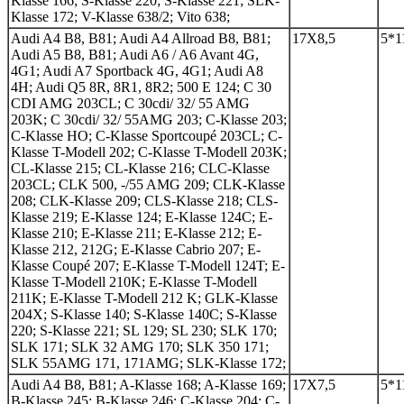
Klasse 166; S-Klasse 220; S-Klasse 221; SLK-
Klasse 172; V-Klasse 638/2; Vito 638;
Audi A4 B8, B81; Audi A4 Allroad B8, B81;
17Х8,5
5*1
Audi A5 B8, B81; Audi A6 / A6 Avant 4G,
4G1; Audi A7 Sportback 4G, 4G1; Audi A8
4H; Audi Q5 8R, 8R1, 8R2; 500 E 124; C 30
CDI AMG 203CL; C 30cdi/ 32/ 55 AMG
203K; C 30cdi/ 32/ 55AMG 203; C-Klasse 203;
C-Klasse HO; C-Klasse Sportcoupé 203CL; C-
Klasse T-Modell 202; C-Klasse T-Modell 203K;
CL-Klasse 215; CL-Klasse 216; CLC-Klasse
203CL; CLK 500, -/55 AMG 209; CLK-Klasse
208; CLK-Klasse 209; CLS-Klasse 218; CLS-
Klasse 219; E-Klasse 124; E-Klasse 124C; E-
Klasse 210; E-Klasse 211; E-Klasse 212; E-
Klasse 212, 212G; E-Klasse Cabrio 207; E-
Klasse Coupé 207; E-Klasse T-Modell 124T; E-
Klasse T-Modell 210K; E-Klasse T-Modell
211K; E-Klasse T-Modell 212 K; GLK-Klasse
204X; S-Klasse 140; S-Klasse 140C; S-Klasse
220; S-Klasse 221; SL 129; SL 230; SLK 170;
SLK 171; SLK 32 AMG 170; SLK 350 171;
SLK 55AMG 171, 171AMG; SLK-Klasse 172;
Audi A4 B8, B81; A-Klasse 168; A-Klasse 169;
17Х7,5
5*1
B-Klasse 245; B-Klasse 246; C-Klasse 204; C-