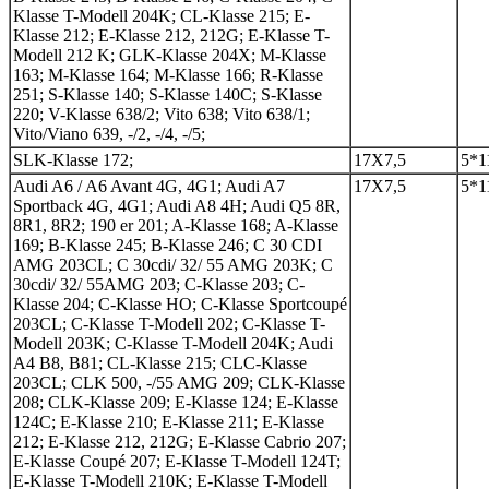
Klasse T-Modell 204K; CL-Klasse 215; E-
Klasse 212; E-Klasse 212, 212G; E-Klasse T-
Modell 212 K; GLK-Klasse 204X; M-Klasse
163; M-Klasse 164; M-Klasse 166; R-Klasse
251; S-Klasse 140; S-Klasse 140C; S-Klasse
220; V-Klasse 638/2; Vito 638; Vito 638/1;
Vito/Viano 639, -/2, -/4, -/5;
SLK-Klasse 172;
17Х7,5
5*1
Audi A6 / A6 Avant 4G, 4G1; Audi A7
17Х7,5
5*1
Sportback 4G, 4G1; Audi A8 4H; Audi Q5 8R,
8R1, 8R2; 190 er 201; A-Klasse 168; A-Klasse
169; B-Klasse 245; B-Klasse 246; C 30 CDI
AMG 203CL; C 30cdi/ 32/ 55 AMG 203K; C
30cdi/ 32/ 55AMG 203; C-Klasse 203; C-
Klasse 204; C-Klasse HO; C-Klasse Sportcoupé
203CL; C-Klasse T-Modell 202; C-Klasse T-
Modell 203K; C-Klasse T-Modell 204K; Audi
A4 B8, B81; CL-Klasse 215; CLC-Klasse
203CL; CLK 500, -/55 AMG 209; CLK-Klasse
208; CLK-Klasse 209; E-Klasse 124; E-Klasse
124C; E-Klasse 210; E-Klasse 211; E-Klasse
212; E-Klasse 212, 212G; E-Klasse Cabrio 207;
E-Klasse Coupé 207; E-Klasse T-Modell 124T;
E-Klasse T-Modell 210K; E-Klasse T-Modell