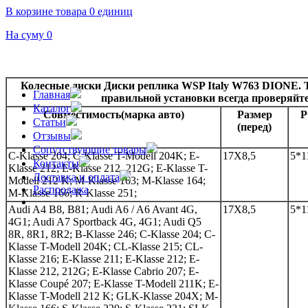
В корзине товара 0 единиц
На суму 0
Колесные диски Диски реплика WSP Italy W763 DIONE. 
Главная
правильной установки всегда проверяйт
Каталог
Совместимость(марка авто)
Размер
Статьи
(перед)
Отзывы
Сопутствующие товары
C-Klasse 204; C-Klasse T-Modell 204K; E-
17Х8,5
5*1
Контакты
Klasse 212; E-Klasse 212, 212G; E-Klasse T-
Доставка и оплата
Modell 212 K; M-Klasse 163; M-Klasse 164;
Распродажа
M-Klasse 166; R-Klasse 251;
Audi A4 B8, B81; Audi A6 / A6 Avant 4G,
17Х8,5
5*1
4G1; Audi A7 Sportback 4G, 4G1; Audi Q5
8R, 8R1, 8R2; B-Klasse 246; C-Klasse 204; C-
Klasse T-Modell 204K; CL-Klasse 215; CL-
Klasse 216; E-Klasse 211; E-Klasse 212; E-
Klasse 212, 212G; E-Klasse Cabrio 207; E-
Klasse Coupé 207; E-Klasse T-Modell 211K; E-
Klasse T-Modell 212 K; GLK-Klasse 204X; M-