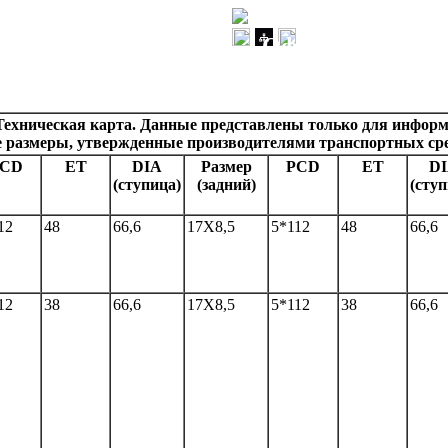
Официальный им
Техническая карта. Данные представлены только для инфор
е размеры, утвержденные производителями транспортных сре
PCD
ET
DIA
Размер
PCD
ET
D
(ступица)
(задний)
(ступ
12
48
66,6
17Х8,5
5*112
48
66,6
12
38
66,6
17Х8,5
5*112
38
66,6