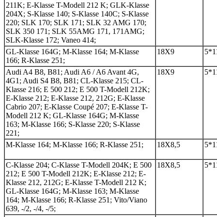
211K; E-Klasse T-Modell 212 K; GLK-Klasse
204X; S-Klasse 140; S-Klasse 140C; S-Klasse
220; SLK 170; SLK 171; SLK 32 AMG 170;
SLK 350 171; SLK 55AMG 171, 171AMG;
SLK-Klasse 172; Vaneo 414;
GL-Klasse 164G; M-Klasse 164; M-Klasse
18Х9
5*1
166; R-Klasse 251;
Audi A4 B8, B81; Audi A6 / A6 Avant 4G,
18Х9
5*1
4G1; Audi S4 B8, B81; CL-Klasse 215; CL-
Klasse 216; E 500 212; E 500 T-Modell 212K;
E-Klasse 212; E-Klasse 212, 212G; E-Klasse
Cabrio 207; E-Klasse Coupé 207; E-Klasse T-
Modell 212 K; GL-Klasse 164G; M-Klasse
163; M-Klasse 166; S-Klasse 220; S-Klasse
221;
M-Klasse 164; M-Klasse 166; R-Klasse 251;
18Х8,5
5*1
C-Klasse 204; C-Klasse T-Modell 204K; E 500
18Х8,5
5*1
212; E 500 T-Modell 212K; E-Klasse 212; E-
Klasse 212, 212G; E-Klasse T-Modell 212 K;
GL-Klasse 164G; M-Klasse 163; M-Klasse
164; M-Klasse 166; R-Klasse 251; Vito/Viano
639, -/2, -/4, -/5;