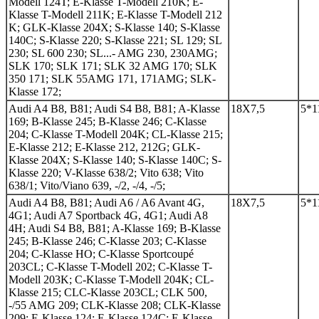
Modell 124T; E-Klasse T-Modell 210K; E-
Klasse T-Modell 211K; E-Klasse T-Modell 212
K; GLK-Klasse 204X; S-Klasse 140; S-Klasse
140C; S-Klasse 220; S-Klasse 221; SL 129; SL
230; SL 600 230; SL...- AMG 230, 230AMG;
SLK 170; SLK 171; SLK 32 AMG 170; SLK
350 171; SLK 55AMG 171, 171AMG; SLK-
Klasse 172;
Audi A4 B8, B81; Audi S4 B8, B81; A-Klasse
18Х7,5
5*1
169; B-Klasse 245; B-Klasse 246; C-Klasse
204; C-Klasse T-Modell 204K; CL-Klasse 215;
E-Klasse 212; E-Klasse 212, 212G; GLK-
Klasse 204X; S-Klasse 140; S-Klasse 140C; S-
Klasse 220; V-Klasse 638/2; Vito 638; Vito
638/1; Vito/Viano 639, -/2, -/4, -/5;
Audi A4 B8, B81; Audi A6 / A6 Avant 4G,
18Х7,5
5*1
4G1; Audi A7 Sportback 4G, 4G1; Audi A8
4H; Audi S4 B8, B81; A-Klasse 169; B-Klasse
245; B-Klasse 246; C-Klasse 203; C-Klasse
204; C-Klasse HO; C-Klasse Sportcoupé
203CL; C-Klasse T-Modell 202; C-Klasse T-
Modell 203K; C-Klasse T-Modell 204K; CL-
Klasse 215; CLC-Klasse 203CL; CLK 500,
-/55 AMG 209; CLK-Klasse 208; CLK-Klasse
209; E-Klasse 124; E-Klasse 124C; E-Klasse