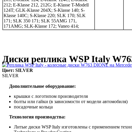
212; E-Klasse 212, 212G; E-Klasse T-Modell
124T; GLK-Klasse 204X; S-Klasse 140; S-
Klasse 140C; S-Klasse 220; SLK 170; SLK
171; SLK 350 171; SLK 55AMG 171,
171AMG; SLK-Klasse 172; Vaneo 414;
Диски реплика WSP Italy W7
Цвет: SILVER
SILVER
Дополнительное оборудование:
крышки с логотипом производителя
болты или гайки (в зависимости от модели автомобиля)
посадочные кольца
Технология производства:
Литые диски WSP Italy изготовлены с применением технол