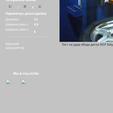
/
R
Параметры диска (дюйм)
Диаметр
12
Ширина (мин.)
4,5
Ширина (макс.)
6
Шинный
Тест на удар обода диска WSP Ita
калькулятор
Мы в соц сетях