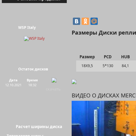
WSP Italy
Размеры Диски реплик
Размер
PCD
HUB
18Х9,5
5*130
84,1
Остаток дисков
Дата
Время
12.10.2021
18:32
скачать
ВИДЕО О ДИСКАХ MERC
Расчет ширины диска
Типоразмер шины: