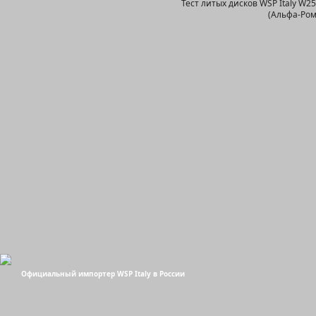
Тест литых дисков WSP Italy W
(Альфа-Ром
Официальный импортер WSP Italy в России