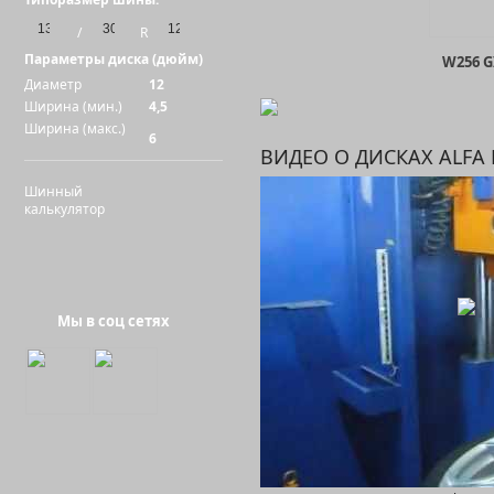
/
R
Параметры диска (дюйм)
W256 G
Диаметр
12
Ширина (мин.)
4,5
Ширина (макс.)
6
ВИДЕО О ДИСКАХ ALFA
Шинный
калькулятор
W251
Мы в соц сетях
W237 M