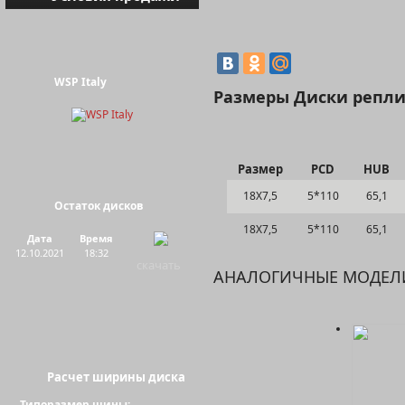
WSP Italy
Размеры Диски репли
Размер
PCD
HUB
18Х7,5
5*110
65,1
Остаток дисков
Цвет:
18Х7,5
5*110
65,1
Дата
Время
12.10.2021
18:32
скачать
АНАЛОГИЧНЫЕ МОДЕЛ
Расчет ширины диска
Типоразмер шины: