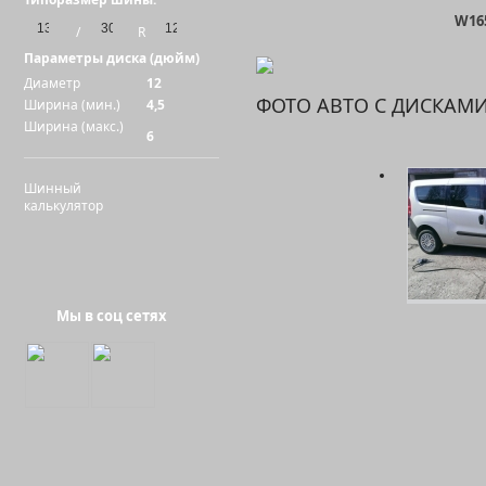
W16
/
R
Параметры диска (дюйм)
Диаметр
12
ФОТО АВТО С ДИСКАМ
Ширина (мин.)
4,5
Ширина (макс.)
6
Шинный
калькулятор
W158 500 Sp
Мы в соц сетях
W156 50