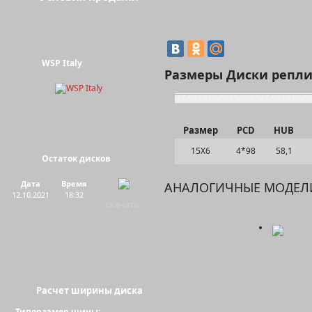
WSP Italy
Размеры Диски реплик
Размер
PCD
HUB
15Х6
4*98
58,1
Остаток дисков
Дата
Время
АНАЛОГИЧНЫЕ МОДЕЛ
12.10.2021
18:32
скачать
Расчет ширины диска
Типоразмер шины: