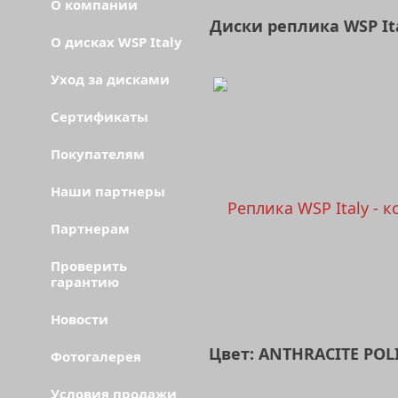
О компании
Диски реплика WSP It
О дисках WSP Italy
Уход за дисками
Сертификаты
Покупателям
Наши партнеры
Партнерам
Проверить
гарантию
Новости
Цвет: ANTHRACITE POL
Фотогалерея
Условия продажи