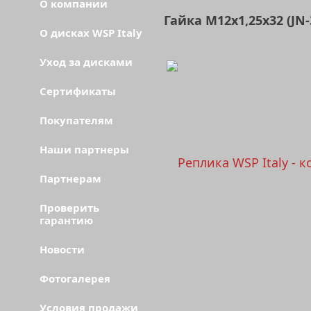
О компании
Гайка М12х1,25х32 (JN
О дисках WSP Italy
Уход за дисками
Сертификаты
Покупателям
Наши партнеры
Партнерам
Проверить
гарантию
Новости
Фотогалерея
Условия продажи