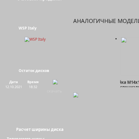
АНАЛОГИЧНЫЕ МОДЕЛ
WSP Italy
Остаток дисков
Гайка М14х1,
Дата
Время
специал
12.10.2021
18:32
скачать
Расчет ширины диска
Гайка М12х1,
Типоразмер шины: