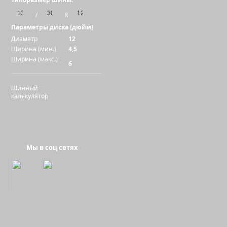
специал
/
R
Параметры диска (дюйм)
Диаметр
12
Ширина (мин.)
4,5
Ширина (макс.)
6
Гайка М14х1
Шинный
22 
калькулятор
Мы в соц сетях
Гайка М12х1
21 