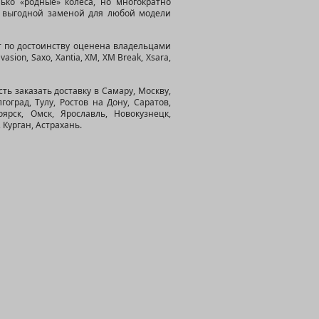
ько «родные» колеса, но многократно
м выгодной заменой для любой модели
ет по достоинству оценена владельцами
Evasion, Saxo, Xantia, XM, XM Break, Xsara,
ь заказать доставку в Самару, Москву,
оград, Тулу, Ростов на Дону, Саратов,
ярск, Омск, Ярославль, Новокузнецк,
Курган, Астрахань.