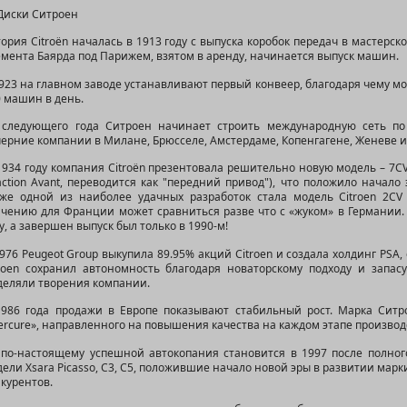
ория Citroën началась в 1913 году с выпуска коробок передач в мастерско
мента Баярда под Парижем, взятом в аренду, начинается выпуск машин.
923 на главном заводе устанавливают первый конвеер, благодаря чему м
 машин в день.
 следующего года Ситроен начинает строить международную сеть по
ерние компании в Милане, Брюсселе, Амстердаме, Копенгагене, Женеве и
934 году компания Citroën презентовала решительно новую модель – 7CV 
action Avant, переводится как "передний привод"), что положило начал
кже одной из наиболее удачных разработок стала модель Citroen 2C
ачению для Франции может сравниться разве что с «жуком» в Германии. 
у, а завершен выпуск был только в 1990-м!
976 Peugeot Group выкупила 89.95% акций Citroen и создала холдинг PSA,
troen сохранил автономность благодаря новаторскому подходу и запас
деляли творения компании.
1986 года продажи в Европе показывают стабильный рост. Марка Сит
rcure», направленного на повышения качества на каждом этапе производ
 по-настоящему успешной автокопания становится в 1997 после полног
ели Xsara Picasso, C3, C5, положившие начало новой эры в развитии мар
курентов.