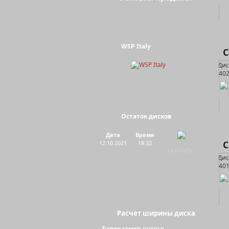
WSP Italy
C
Остаток дисков
Дата
Время
C
12.10.2021
18:32
скачать
Расчет ширины диска
Типоразмер шины: