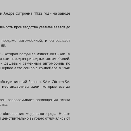
й Андре Ситроена. 1922 год - на заводе
ощность производства увеличивается до
 продаже автомобилей, и основывает
 др.
– которая получила известность как ТА
о эпохе переднеприводных автомобилей.
V – дешевый семейный автомобиль по
Первое авто сошло с конвейера в 1948
 объединивший Peugeot SA и Citroen SA.
у нестандартных идей, которые всегда
роен разворачивает воплощения плана
ства.
о обновления модельного ряда. Новые
ки действительно выгодно отличались от