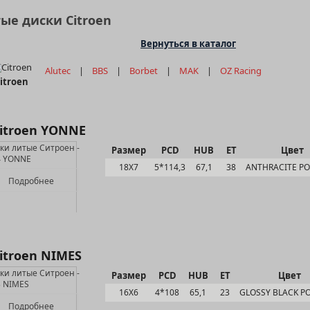
ые диски Citroen
Вернуться в каталог
Alutec
|
BBS
|
Borbet
|
MAK
|
OZ Racing
itroen
itroen YONNE
Размер
PCD
HUB
ET
Цвет
18Х7
5*114,3
67,1
38
ANTHRACITE PO
Подробнее
itroen NIMES
Размер
PCD
HUB
ET
Цвет
16Х6
4*108
65,1
23
GLOSSY BLACK P
Подробнее