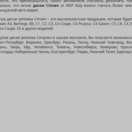
жется, что оригинальность такого автомобиля способны дополнить тол
казано, что литые
диски Citroen
от WSP Italy можно считать более че
нцузской авто марки.
ые диски реплика Citroen – это высококлассная продукция, которая буд
roen AX, Berlingo, BX, C1, C2, C3, C4 Coupe, C4 Picasso, C4 Saloon, C5, C8, CX, 
ra Coupe, ZX и других моделей.
купая диски реплика Ситроен
в нашем магазине, Вы получаете возможност
кт-Петербург, Воронеж, Оренбург, Рязань, Пензу, Нижний Новгород, Волг
зань, Тверь, Уфу, Челябинск, Тюмень, Новосибирск, Кемерово, Красно
снодар, Набережные Челны, Екатеринбург, Пермь, Нижний Тагил, Барнаул, 