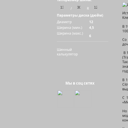
/
R
Ист
Параметры диска (дюйм)
Кле
Диаметр
12
В 1
Ширина (мин.)
4,5
100
Ширина (макс.)
6
Со
доч
Шинный
В 1
калькулятор
(Tr
Та
зн
год
В 1
Мы в соц сетях
Ci
вы
С 
«Me
Но
мод
кон