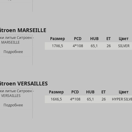
itroen MARSEILLE
Размер
PCD
HUB
ET
Цвет
17Х6,5
4*108
65,1
26
SILVER
Подробнее
itroen VERSAILLES
Размер
PCD
HUB
ET
Цвет
16Х6,5
4*108
65,1
26
HYPER SILV
Подробнее