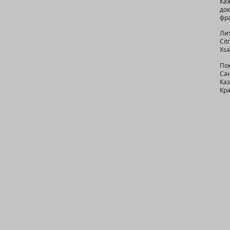
Ка
до
фра
Лит
Cit
Xsa
По
Сан
Ка
Кра