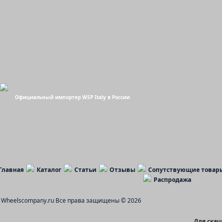
Официальный импортер WSP Italy в России
Главная
Каталог
Статьи
Отзывы
Сопутствующие товар
Распродажа
Wheelscompany.ru
Все права защищены © 2026
Для ска