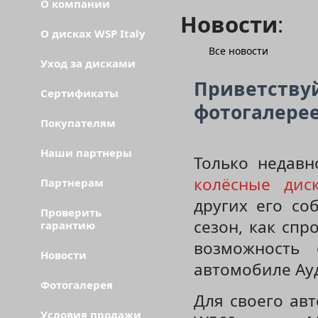
О компании
Новости
:
О дисках WSP Italy
Все новости
Уход за дисками
Приветству
Сертификаты
фотогалерее
Покупателям
Наши партнеры
Только недав
колёсные дис
Партнерам
других его со
Проверить
сезон, как спр
гарантию
возможность 
Новости
автомобиле Ауд
Фотогалерея
Для своего ав
Условия продажи