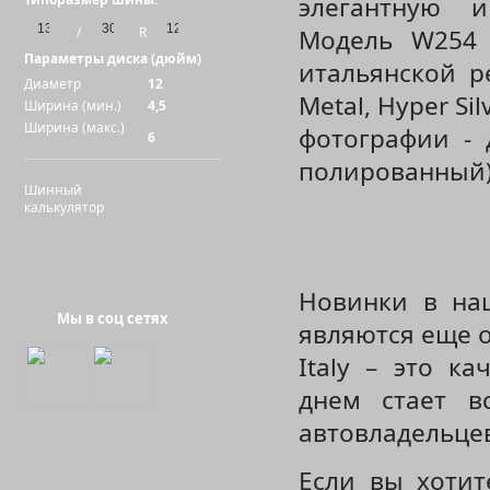
элегантную и
/
R
Модель W254 
Параметры диска (дюйм)
итальянской р
Диаметр
12
Metal, Hyper Si
Ширина (мин.)
4,5
Ширина (макс.)
фотографии - д
6
полированный)
Шинный
калькулятор
Новинки в на
Мы в соц сетях
являются еще о
Italy – это к
днем стает в
автовладельце
Если вы хотит