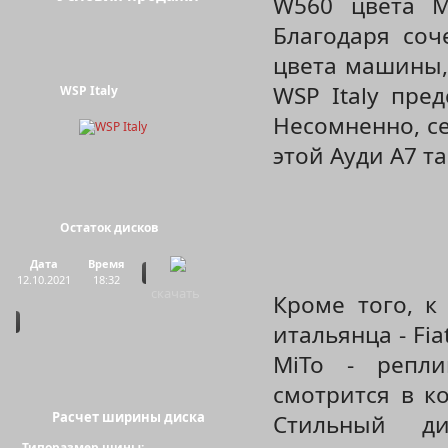
W560 цвета M
Благодаря соч
цвета машины,
WSP Italy пред
WSP Italy
Несомненно, с
этой Ауди A7 т
Остаток дисков
Дата
Время
12.10.2021
18:32
скачать
Кроме того, к
итальянца - Fia
MiTo - репл
смотрится в к
Расчет ширины диска
Стильный ди
Типоразмер шины: