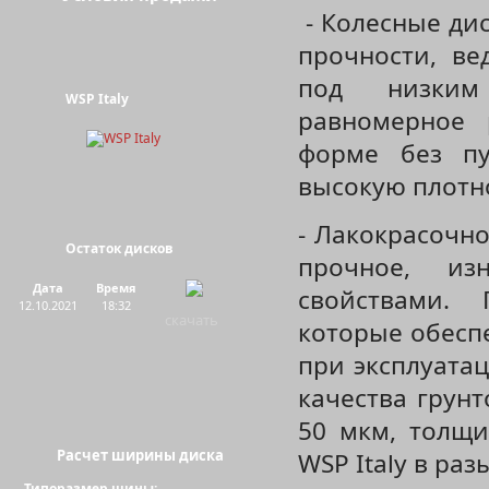
- Колесные ди
прочности, ве
под низким 
WSP Italy
равномерное 
форме без пу
высокую плотно
- Лакокрасочно
Остаток дисков
прочное, из
Дата
Время
свойствами. 
12.10.2021
18:32
скачать
которые обесп
при эксплуатац
качества грун
50 мкм, толщи
Расчет ширины диска
WSP Italy в р
Типоразмер шины: