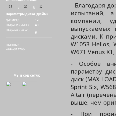
- Благодаря д
/
R
испытаний, а
Параметры диска (дюйм)
компании, у
Диаметр
12
Ширина (мин.)
4,5
выпускаемых 
Ширина (макс.)
6
дисками. К при
W1053 Helios, 
Шинный
калькулятор
W671 Venus X1,
- Особое вни
параметру дис
Мы в соц сетях
диск (MAX LOAD
Sprint Six, W56
Altair (перече
выше, чем ори
- При произ