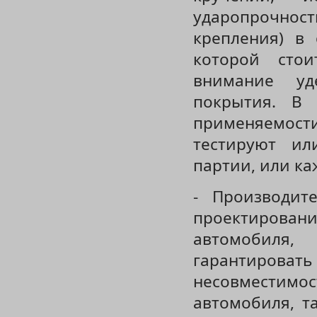
ударопрочнос
крепления) в 
которой сто
внимание уде
покрытия. В 
применяемос
тестируют ил
партии, или ка
- Производит
проектировани
автомобиля
гарантирова
несовместимо
автомобиля, т