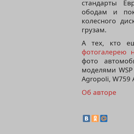
стандарты Ев
ободам и пок
колесного дис
грузам.
А тех, кто е
фотогалерею 
фото автомо
моделями WSP 
Agropoli, W759 
Об авторе