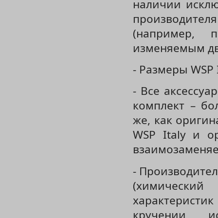
наличии исклю
производите
(например, 
изменяемым дв
- Размеры WSP 
- Все аксессуа
комплект – бо
же, как оригин
WSP Italy и о
взаимозаменя
- Производител
(химически
характеристи
кручении, и