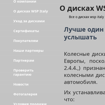
О компании
О дисках WS
О дисках WSP Italy
Все о дисках wsp italy
Уход за дисками
Лучше один 
Сертификаты
услышать
Покупателям
Наши партнеры
Колесные диски
Европы, поско
Партнерам
2.4.4.,) приз
Проверить
колесными диск
гарантию
автомобиля.
Новости
Их устанавлив
Фотогалерея
что:
Условия продажи