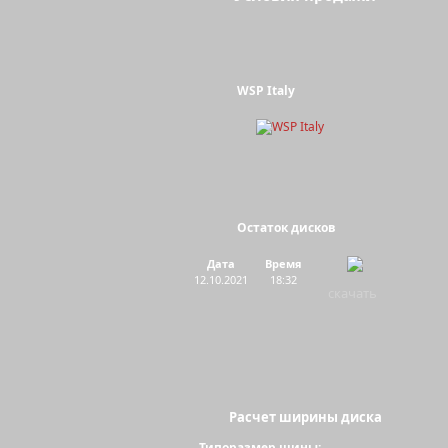
WSP Italy
Остаток дисков
Дата
Время
12.10.2021
18:32
скачать
Расчет ширины диска
Типоразмер шины: