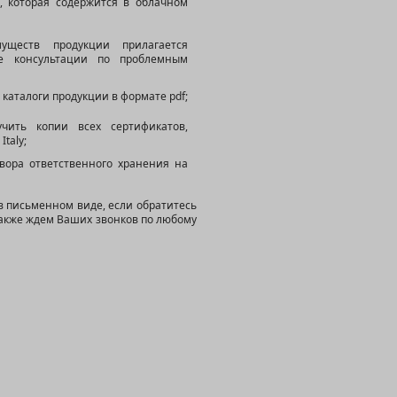
е, которая содержится в облачном
уществ продукции прилагается
ие консультации по проблемным
 каталоги продукции в формате pdf;
чить копии всех сертификатов,
taly;
вора ответственного хранения на
 письменном виде, если обратитесь
также ждем Ваших звонков по любому