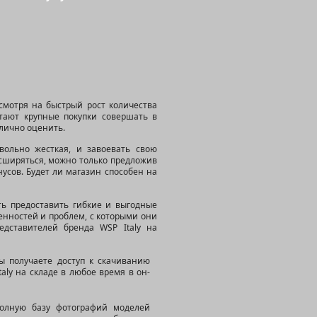
смотря на быстрый рост количества
тают крупные покупки совершать в
 лично оценить.
вольно жесткая, и завоевать свою
асширяться, можно только предложив
усов. Будет ли магазин способен на
ть предоставить гибкие и выгодные
енностей и проблем, с которыми они
дставителей бренда WSP Italy на
ы получаете доступ к скачиванию
aly на складе в любое время в он-
полную базу фотографий моделей