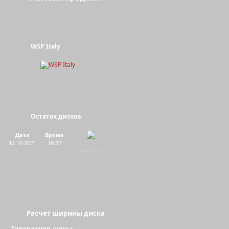
WSP Italy
Остаток дисков
Дата
Время
12.10.2021
18:32
скачать
Расчет ширины диска
Типоразмер шины: