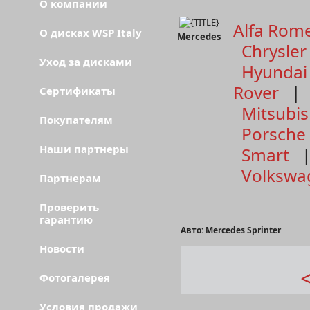
О компании
Alfa Rom
О дисках WSP Italy
Mercedes
Chrysler
Уход за дисками
Hyundai
Rover
Сертификаты
Mitsubis
Покупателям
Porsche
Наши партнеры
Smart
Volkswa
Партнерам
Проверить
гарантию
Авто: Mercedes Sprinter
Новости
Фотогалерея
Условия продажи