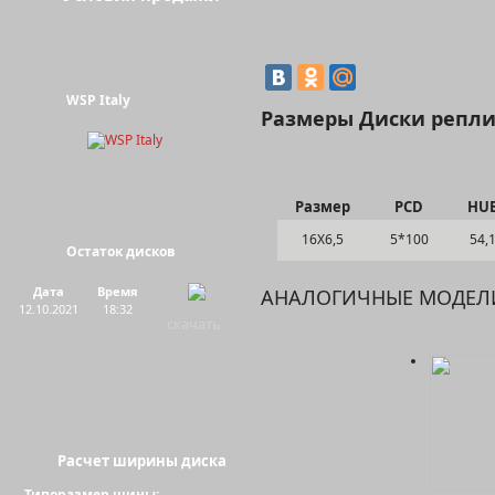
WSP Italy
Размеры Диски реплик
Размер
PCD
HU
16Х6,5
5*100
54,
Остаток дисков
Дата
Время
АНАЛОГИЧНЫЕ МОДЕЛ
12.10.2021
18:32
скачать
Расчет ширины диска
Типоразмер шины: