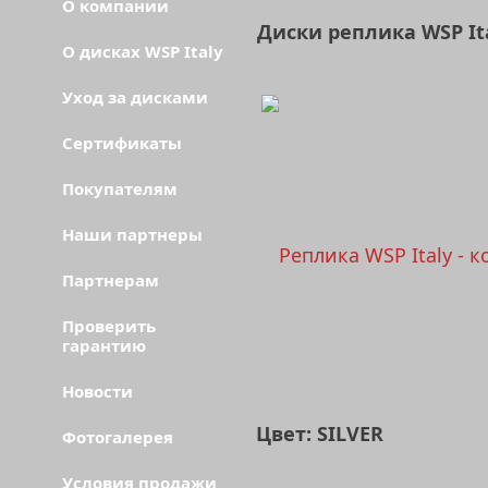
О компании
Диски реплика WSP It
О дисках WSP Italy
Уход за дисками
Сертификаты
Покупателям
Наши партнеры
Партнерам
Проверить
гарантию
Новости
Цвет: SILVER
Фотогалерея
Условия продажи