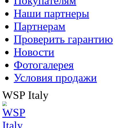
Покупателям
Наши партнеры
Партнерам
Проверить гарантию
Проставочное кольцо
Новости
108,1/98,5 цвет
черный
Фотогалерея
Условия продажи
WSP Italy