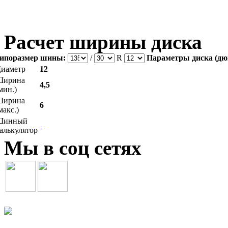
Расчет ширины диска
ипоразмер шины:
/
R
Параметры диска (дю
иаметр
12
Ширина
4,5
мин.)
Ширина
6
макс.)
Шинный
алькулятор
Мы в соц сетях