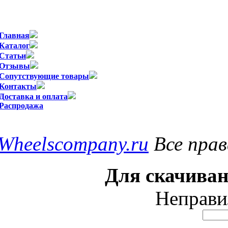
Официальный импортер WSP Italy в
Главная
Каталог
Статьи
Отзывы
Сопутствующие товары
Контакты
Доставка и оплата
Распродажа
Wheelscompany.ru
Все пра
Для скачиван
Неправи