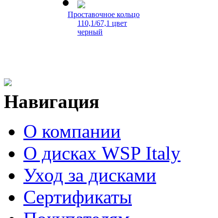
Проставочное кольцо
110,1/67,1 цвет
черный
Навигация
Проставочное кольцо
110,1/106,1 цвет
черный
О компании
О дисках WSP Italy
Уход за дисками
Сертификаты
Проставочное кольцо
108,1/67,1 цвет
черный